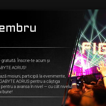
membru
atuită. Înscrie-te acum și
GABYTE AORUS!
ază misiuni, participă la evenimente,
 GIGABYTE AORUS pentru a câștiga
entru a avansa în nivel — cu cât nivelul
ai bune!