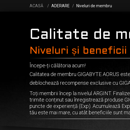
ACASĂ
ADERARE
Niveluri de membru
Calitate de 
Niveluri și beneficii
Începe-ți călătoria acum!
Calitatea de membru GIGABYTE AORUS este gr
deblochează recompense exclusive cu GI
Toți membrii încep la nivelul ARGINT. Finalize
trimite conținut sau înregistrează produse
puncte de experiență (Exp). Acumulează Exp p
tău este mai mare, cu atât beneficiile sunt m